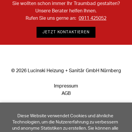
Sie wollten schon immer Ihr Traumbad gestalten?
Unsere Berater helfen Ihnen.
Rufen Sie uns gerne an:
0911 425052
JETZT KONTAKTIEREN
©
2026
Lucinski Heizung + Sanitär GmbH Nürnberg
Impressum
AGB
Facebook
Diese Website verwendet Cookies und ähnliche
Instagram
Technologien, um die Nutzererfahrung zu verbessern
Entwicklung:
Alexander Hörl
und anonyme Statistiken zu erstellen. Sie können alle